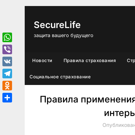
Перейти
к
содержимому
SecureLife
защита вашего будущего
WhatsApp
Viber
Новости
Правила страхования
Ст
VK
Социальное страхование
Telegram
Odnoklassniki
Правила применения
Отправить
интерь
Опубликован