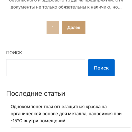
документы не только обязательны к наличию, но…
Пагинация
1
Далее
записей
ПОИСК
Поиск
Последние статьи
Однокомпонентная огнезащитная краска на
органической основе для металла, наносимая при
-15°C внутри помещений