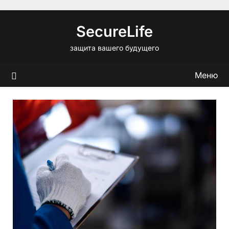
Перейти
к
SecureLife
содержимому
защита вашего будущего
Меню