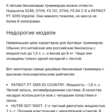
К лёгким бензиновым триммерам можно отнести:
Husqvarna 524R, STIHL FS 131, STIHL FS 94 C-E и PATRIOT
PT 3055 Imperial. Они немного тяжелее, но масса не
более 6 килограмм.
Недорогие модели
Наименьшая цена характерна для бытовых триммеров.
Обычно это китайские или российские бензокосы с
мощностью до 1,5 л. с. и весом до 8 кг. Чаще они
оснащены только одной насадкой с леской.
Вот некоторые самые дешёвые бензиновые триммеры с
высоким пользовательским рейтингом:
PATRIOT PT 3555 ES COUNTRY. Мощность – 1,8 л. с.
Легкий запуск, антивибрационная система. В качестве
насадок используется нож с четырьмя лопастями и
леска.
HUTER GGT-1500T. 2-х тактный двигатель мощностью
2 л. с. Прочная конструкция с неразборной штангой. В