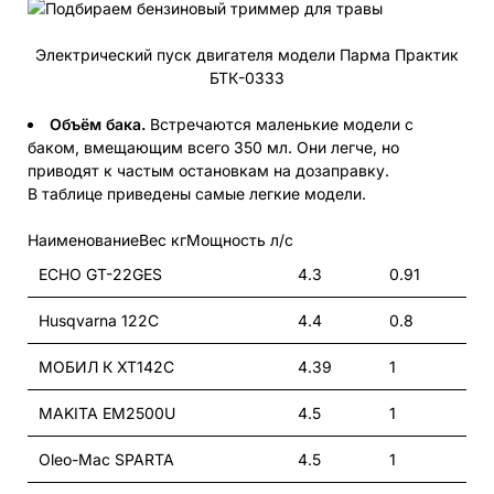
Электрический пуск двигателя модели Парма Практик
БТК-0333
Объём бака.
Встречаются маленькие модели с
баком, вмещающим всего 350 мл. Они легче, но
приводят к частым остановкам на дозаправку.
В таблице приведены самые легкие модели.
НаименованиеВес кгМощность л/с
ECHO GT-22GES
4.3
0.91
Husqvarna 122C
4.4
0.8
МОБИЛ К XT142C
4.39
1
MAKITA EM2500U
4.5
1
Oleo-Mac SPARTA
4.5
1