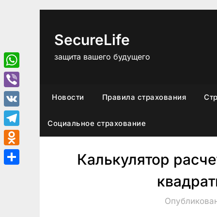
Перейти
к
содержимому
SecureLife
защита вашего будущего
WhatsApp
Viber
Новости
Правила страхования
Ст
VK
Социальное страхование
Telegram
Odnoklassniki
Калькулятор расче
Отправить
квадрат
Опубликован