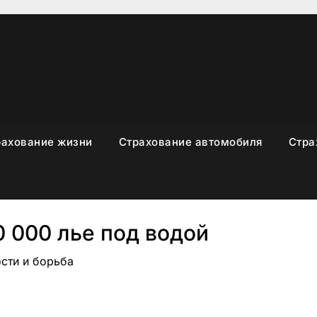
рахование жизни
Страхование автомобиля
Стра
 000 лье под водой
ости и борьба
sniki
вить