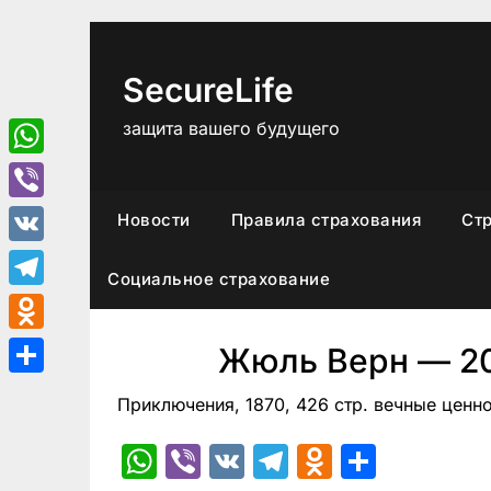
Перейти
к
содержимому
SecureLife
защита вашего будущего
WhatsApp
Viber
Новости
Правила страхования
Ст
VK
Социальное страхование
Telegram
Odnoklassniki
Жюль Верн — 20
Отправить
Приключения, 1870, 426 стр. вечные ценн
WhatsApp
Viber
VK
Telegram
Odnoklas
Отпра