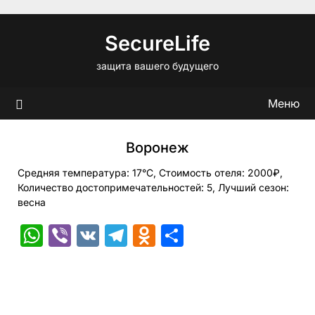
Перейти
к
SecureLife
содержимому
защита вашего будущего
Меню
Воронеж
Средняя температура: 17°C, Стоимость отеля: 2000₽,
Количество достопримечательностей: 5, Лучший сезон:
весна
WhatsApp
Viber
VK
Telegram
Odnoklassniki
Отправить