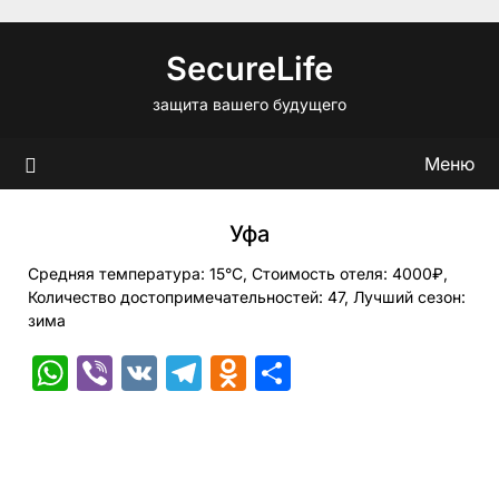
Перейти
к
SecureLife
содержимому
защита вашего будущего
Меню
Уфа
Средняя температура: 15°C, Стоимость отеля: 4000₽,
Количество достопримечательностей: 47, Лучший сезон:
зима
WhatsApp
Viber
VK
Telegram
Odnoklassniki
Отправить