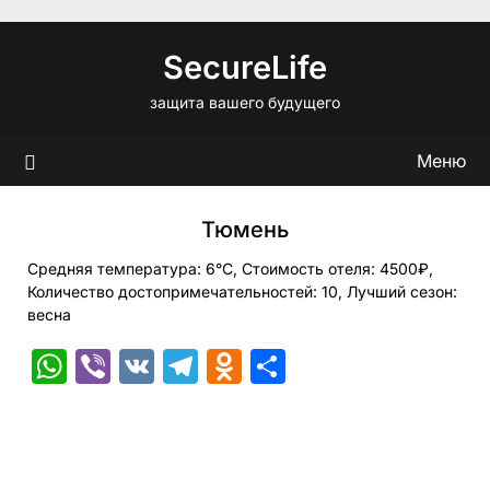
Перейти
к
SecureLife
содержимому
защита вашего будущего
Меню
Тюмень
Средняя температура: 6°C, Стоимость отеля: 4500₽,
Количество достопримечательностей: 10, Лучший сезон:
весна
WhatsApp
Viber
VK
Telegram
Odnoklassniki
Отправить