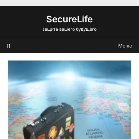
Перейти
к
SecureLife
содержимому
защита вашего будущего
Меню