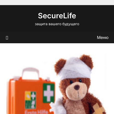
Перейти
к
SecureLife
содержимому
защита вашего будущего
Меню