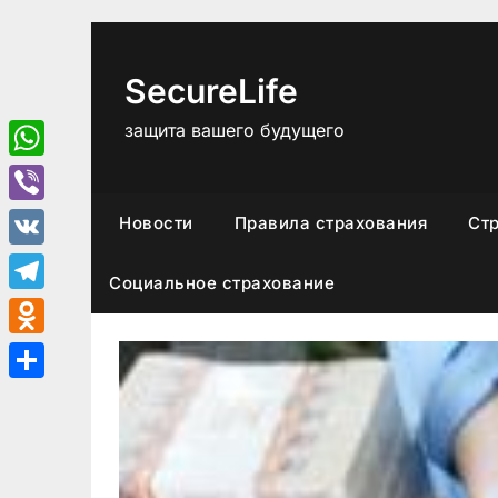
Перейти
к
содержимому
SecureLife
защита вашего будущего
WhatsApp
Viber
Новости
Правила страхования
Ст
VK
Социальное страхование
Telegram
Odnoklassniki
Отправить