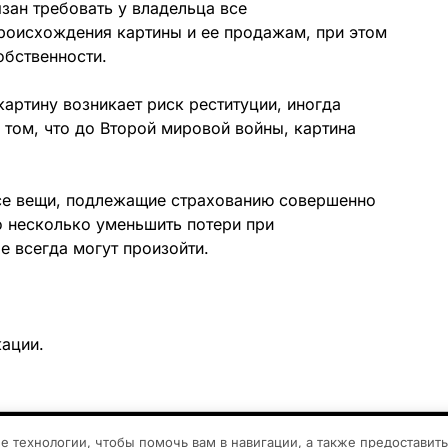
зан требовать у владельца все
роисхождения картины и ее продажам, при этом
обственности.
артину возникает риск реституции, иногда
 том, что до Второй мировой войны, картина
все вещи, подлежащие страхованию совершенно
о несколько уменьшить потери при
е всегда могут произойти.
кации.
©2026 SecureLife
| Дизайн:
Газетная тема WordPress
ие технологии, чтобы помочь вам в навигации, а также предоставит