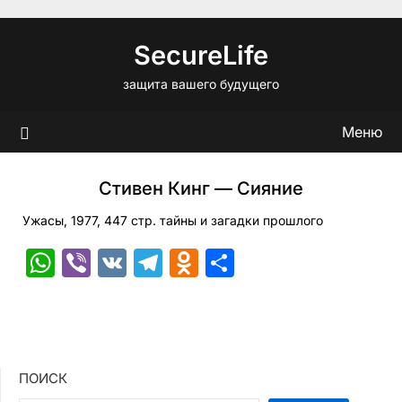
Перейти
к
SecureLife
содержимому
защита вашего будущего
Меню
Стивен Кинг — Сияние
Ужасы, 1977, 447 стр. тайны и загадки прошлого
WhatsApp
Viber
VK
Telegram
Odnoklassniki
Отправить
ПОИСК