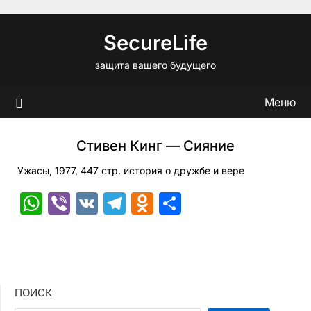
Перейти
к
SecureLife
содержимому
защита вашего будущего
Меню
Стивен Кинг — Сияние
Ужасы, 1977, 447 стр. история о дружбе и вере
WhatsApp
Viber
VK
Telegram
Odnoklassniki
Отправить
ПОИСК