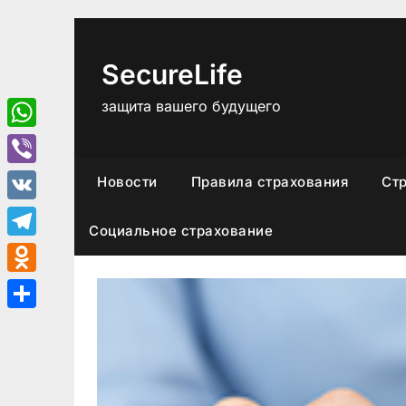
Перейти
к
содержимому
SecureLife
защита вашего будущего
WhatsApp
Viber
Новости
Правила страхования
Ст
VK
Социальное страхование
Telegram
Odnoklassniki
Отправить