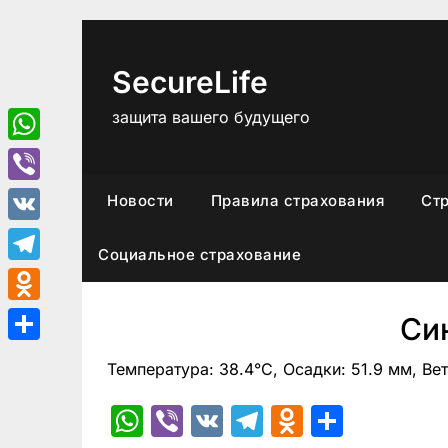
Перейти
к
содержимому
SecureLife
защита вашего будущего
WhatsApp
Viber
Новости
Правила страхования
Ст
VK
Социальное страхование
Telegram
Odnoklassniki
Си
Отправить
Температура: 38.4°C, Осадки: 51.9 мм, Вет
WhatsApp
Viber
VK
Telegram
Odnoklas
Отпра