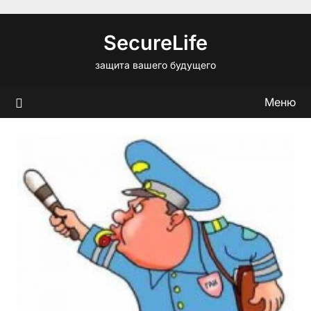
Перейти
к
SecureLife
содержимому
защита вашего будущего
Меню