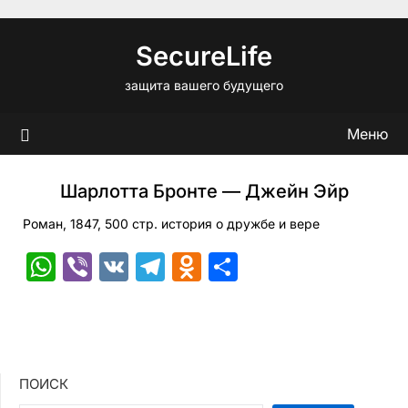
Перейти
к
SecureLife
содержимому
защита вашего будущего
Меню
Шарлотта Бронте — Джейн Эйр
Роман, 1847, 500 стр. история о дружбе и вере
WhatsApp
Viber
VK
Telegram
Odnoklassniki
Отправить
ПОИСК