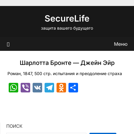
Перейти
к
SecureLife
содержимому
защита вашего будущего
Меню
Шарлотта Бронте — Джейн Эйр
Роман, 1847, 500 стр. испытания и преодоление страха
WhatsApp
Viber
VK
Telegram
Odnoklassniki
Отправить
ПОИСК