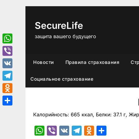
Перейти
к
содержимому
SecureLife
защита вашего будущего
WhatsApp
Viber
Новости
Правила страхования
Ст
VK
Социальное страхование
Telegram
Odnoklassniki
Отправить
Калорийность: 665 ккал, Белки: 37.1 г, Жиры
WhatsApp
Viber
VK
Telegram
Odnoklas
Отпра