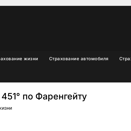
рахование жизни
Страхование автомобиля
Стра
451° по Фаренгейту
жизни
sniki
вить