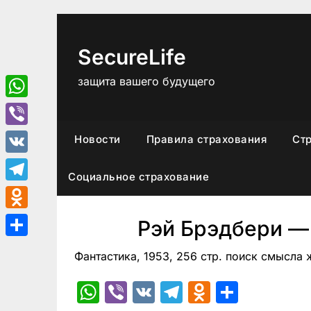
Перейти
к
содержимому
SecureLife
защита вашего будущего
WhatsApp
Viber
Новости
Правила страхования
Ст
VK
Социальное страхование
Telegram
Odnoklassniki
Рэй Брэдбери — 
Отправить
Фантастика, 1953, 256 стр. поиск смысла 
WhatsApp
Viber
VK
Telegram
Odnoklas
Отпра