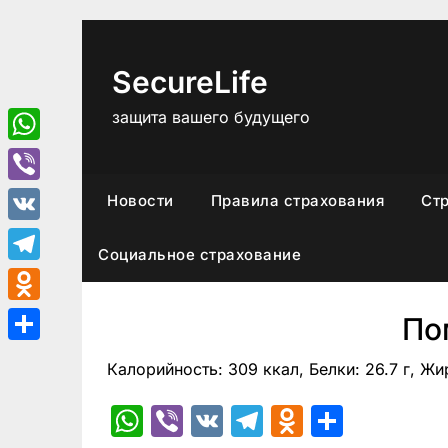
Перейти
к
содержимому
SecureLife
защита вашего будущего
WhatsApp
Viber
Новости
Правила страхования
Ст
VK
Социальное страхование
Telegram
Odnoklassniki
По
Отправить
Калорийность: 309 ккал, Белки: 26.7 г, Жир
WhatsApp
Viber
VK
Telegram
Odnoklas
Отпра