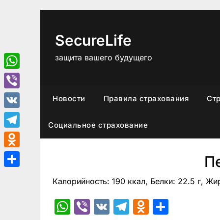
Перейти
к
содержимому
SecureLife
защита вашего будущего
WhatsApp
Viber
Новости
Правила страхования
Ст
VK
Социальное страхование
Telegram
Odnoklassniki
П
Отправить
Калорийность: 190 ккал, Белки: 22.5 г, Жир
WhatsApp
Viber
VK
Telegram
Odnoklas
Отпра