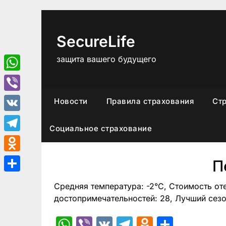
Перейти
к
содержимому
SecureLife
защита вашего будущего
WhatsApp
Viber
Новости
Правила страхования
Ст
VK
Социальное страхование
Telegram
Odnoklassniki
П
Отправить
Средняя температура: -2°C, Стоимость от
достопримечательностей: 28, Лучший сезо
WhatsApp
Viber
VK
Telegram
Odnoklas
Отпра