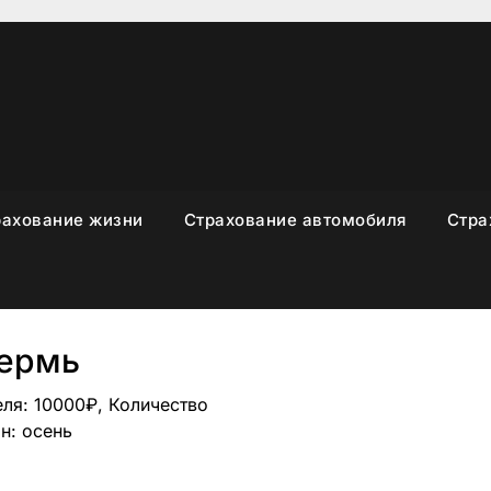
рахование жизни
Страхование автомобиля
Стра
ермь
еля: 10000₽, Количество
н: осень
sniki
вить