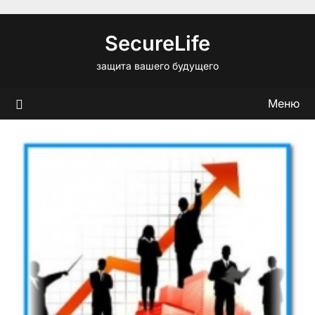
Перейти
к
SecureLife
содержимому
защита вашего будущего
Меню