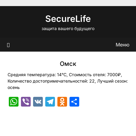
Перейти
к
SecureLife
содержимому
защита вашего будущего
Меню
Омск
Средняя температура: 14°C, Стоимость отеля: 7000₽,
Количество достопримечательностей: 22, Лучший сезон:
осень
WhatsApp
Viber
VK
Telegram
Odnoklassniki
Отправить