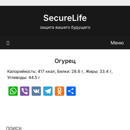
Перейти
к
SecureLife
содержимому
защита вашего будущего
Меню
Огурец
Калорийность: 417 ккал, Белки: 28.6 г, Жиры: 33.4 г,
Углеводы: 44.5 г
WhatsApp
Viber
VK
Telegram
Odnoklassniki
Отправить
ПОИСК