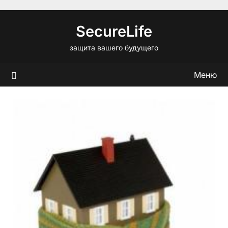
Перейти
к
SecureLife
содержимому
защита вашего будущего
Меню