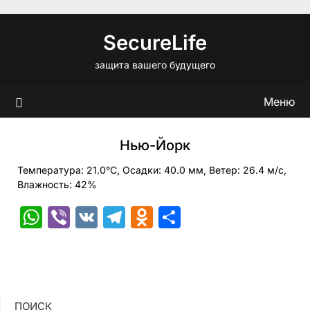
Перейти
к
SecureLife
содержимому
защита вашего будущего
Меню
Нью-Йорк
Температура: 21.0°C, Осадки: 40.0 мм, Ветер: 26.4 м/с,
Влажность: 42%
WhatsApp
Viber
VK
Telegram
Odnoklassniki
Отправить
ПОИСК