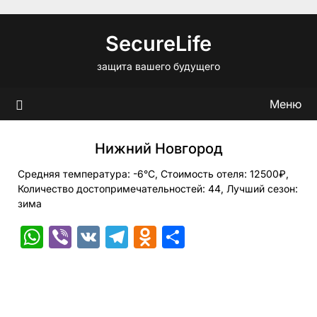
Перейти
к
SecureLife
содержимому
защита вашего будущего
Меню
Нижний Новгород
Средняя температура: -6°C, Стоимость отеля: 12500₽,
Количество достопримечательностей: 44, Лучший сезон:
зима
WhatsApp
Viber
VK
Telegram
Odnoklassniki
Отправить