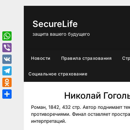
Перейти
к
содержимому
SecureLife
защита вашего будущего
WhatsApp
Viber
Новости
Правила страхования
Ст
VK
Социальное страхование
Telegram
Odnoklassniki
Николай Гогол
Отправить
Роман, 1842, 432 стр. Автор поднимает т
противоречиями. Финал оставляет простр
интерпретаций.