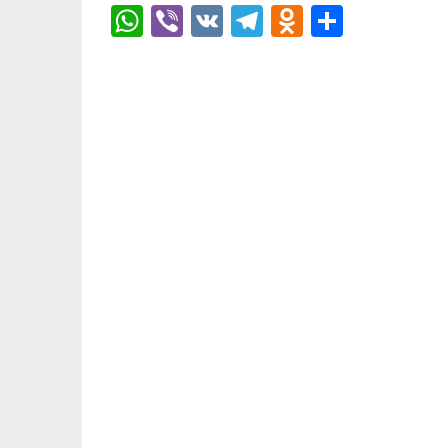
WhatsApp
Viber
VK
Telegram
Odnoklas
Отпра