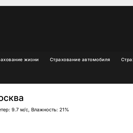
рахование жизни
Страхование автомобиля
Стра
осква
етер: 9.7 м/с, Влажность: 21%
sniki
вить