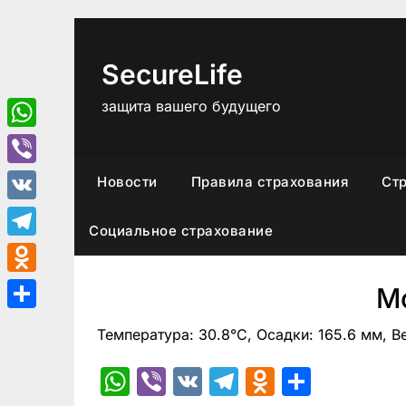
Перейти
к
содержимому
SecureLife
защита вашего будущего
WhatsApp
Viber
Новости
Правила страхования
Ст
VK
Социальное страхование
Telegram
Odnoklassniki
М
Отправить
Температура: 30.8°C, Осадки: 165.6 мм, В
WhatsApp
Viber
VK
Telegram
Odnoklas
Отпра