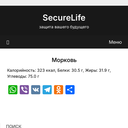
Перейти
к
SecureLife
содержимому
защита вашего будущего
Меню
Морковь
Калорийность: 323 ккал, Белки: 30.5 г, Жиры: 31.9 г,
Углеводы: 75.0 г
WhatsApp
Viber
VK
Telegram
Odnoklassniki
Отправить
ПОИСК