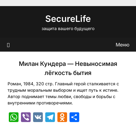
Перейти
к
SecureLife
содержимому
защита вашего будущего
Меню
Милан Кундера — Невыносимая
лёгкость бытия
Роман, 1984, 320 стр. Главный герой сталкивается с
трудным моральным выбором и ищет путь к истине.
Автор поднимает темы любви, свободы и борьбы с
внутренними противоречиями.
WhatsApp
Viber
VK
Telegram
Odnoklassniki
Отправить