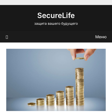
Перейти
к
SecureLife
содержимому
защита вашего будущего
Меню