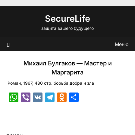
Перейти
к
SecureLife
содержимому
защита вашего будущего
Меню
Михаил Булгаков — Мастер и
Маргарита
Роман, 1967, 480 стр. борьба добра и зла
WhatsApp
Viber
VK
Telegram
Odnoklassniki
Отправить