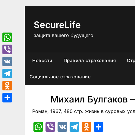
Перейти
к
содержимому
SecureLife
защита вашего будущего
WhatsApp
Viber
Новости
Правила страхования
Ст
VK
Социальное страхование
Telegram
Odnoklassniki
Михаил Булгаков 
Отправить
Роман, 1967, 480 стр. жизнь в суровых ус
WhatsApp
Viber
VK
Telegram
Odnoklas
Отпра