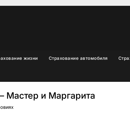
рахование жизни
Страхование автомобиля
Стра
— Мастер и Маргарита
ловиях
sniki
вить