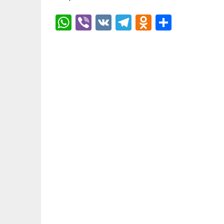
WhatsApp
Viber
VK
Telegram
Odnoklas
Отпра