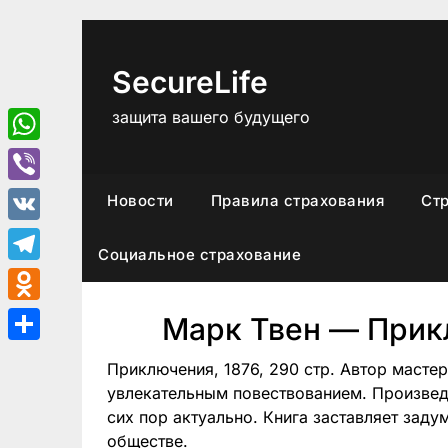
Перейти
к
содержимому
SecureLife
защита вашего будущего
WhatsApp
Viber
Новости
Правила страхования
Ст
VK
Социальное страхование
Telegram
Odnoklassniki
Марк Твен — Прик
Отправить
Приключения, 1876, 290 стр. Автор масте
увлекательным повествованием. Произвед
сих пор актуально. Книга заставляет заду
обществе.