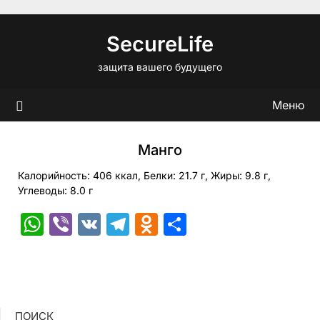
Перейти
к
SecureLife
содержимому
защита вашего будущего
Меню
Манго
Калорийность: 406 ккал, Белки: 21.7 г, Жиры: 9.8 г,
Углеводы: 8.0 г
WhatsApp
Viber
VK
Telegram
Odnoklassniki
Отправить
ПОИСК