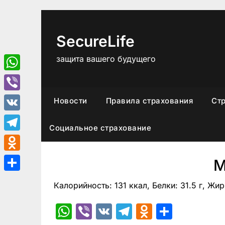
Перейти
к
содержимому
SecureLife
защита вашего будущего
WhatsApp
Viber
Новости
Правила страхования
Ст
VK
Социальное страхование
Telegram
Odnoklassniki
М
Отправить
Калорийность: 131 ккал, Белки: 31.5 г, Жиры
WhatsApp
Viber
VK
Telegram
Odnoklas
Отпра