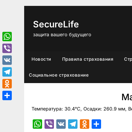
Перейти
к
содержимому
SecureLife
защита вашего будущего
WhatsApp
Viber
Новости
Правила страхования
Ст
VK
Социальное страхование
Telegram
Odnoklassniki
М
Отправить
Температура: 30.4°C, Осадки: 260.9 мм, В
WhatsApp
Viber
VK
Telegram
Odnoklas
Отпра