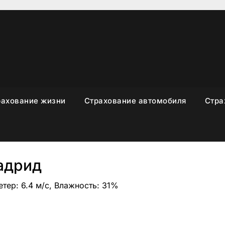
рахование жизни
Страхование автомобиля
Стра
адрид
етер: 6.4 м/с, Влажность: 31%
sniki
вить