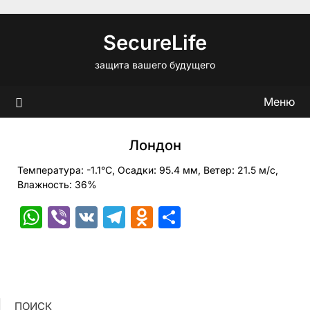
Перейти
к
SecureLife
содержимому
защита вашего будущего
Меню
Лондон
Температура: -1.1°C, Осадки: 95.4 мм, Ветер: 21.5 м/с,
Влажность: 36%
WhatsApp
Viber
VK
Telegram
Odnoklassniki
Отправить
ПОИСК