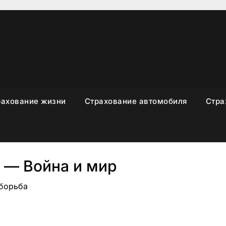
рахование жизни
Страхование автомобиля
Стра
 — Война и мир
 борьба
sniki
вить