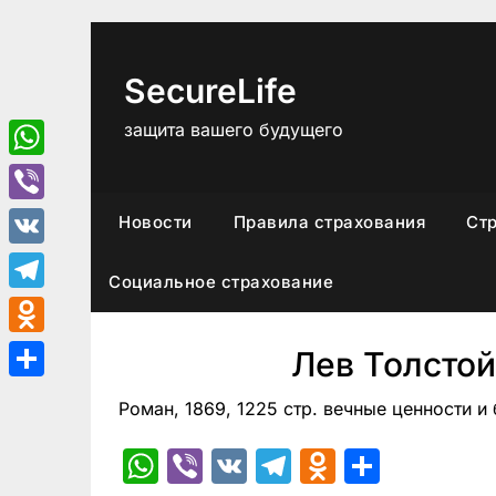
Перейти
к
содержимому
SecureLife
защита вашего будущего
WhatsApp
Viber
Новости
Правила страхования
Ст
VK
Социальное страхование
Telegram
Odnoklassniki
Лев Толстой
Отправить
Роман, 1869, 1225 стр. вечные ценности и
WhatsApp
Viber
VK
Telegram
Odnoklas
Отпра