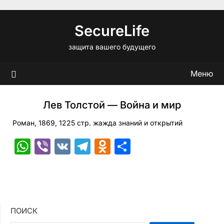
Перейти
к
SecureLife
содержимому
защита вашего будущего
Меню
Лев Толстой — Война и мир
Роман, 1869, 1225 стр. жажда знаний и открытий
WhatsApp
Viber
VK
Telegram
Odnoklassniki
Отправить
ПОИСК