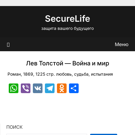
Перейти
к
SecureLife
содержимому
защита вашего будущего
Меню
Лев Толстой — Война и мир
Роман, 1869, 1225 стр. любовь, судьба, испытания
WhatsApp
Viber
VK
Telegram
Odnoklassniki
Отправить
ПОИСК