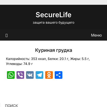
Перейти
к
SecureLife
содержимому
защита вашего будущего
Меню
Куриная грудка
Калорийность: 353 ккал, Белки: 20.1 г, Жиры: 5.5 г,
Углеводы: 74.9 г
WhatsApp
Viber
VK
Telegram
Odnoklassniki
Отправить
ПОИСК