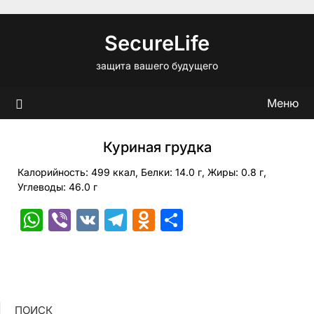
Перейти
к
SecureLife
содержимому
защита вашего будущего
Меню
Куриная грудка
Калорийность: 499 ккал, Белки: 14.0 г, Жиры: 0.8 г,
Углеводы: 46.0 г
WhatsApp
Viber
VK
Telegram
Odnoklassniki
Отправить
ПОИСК