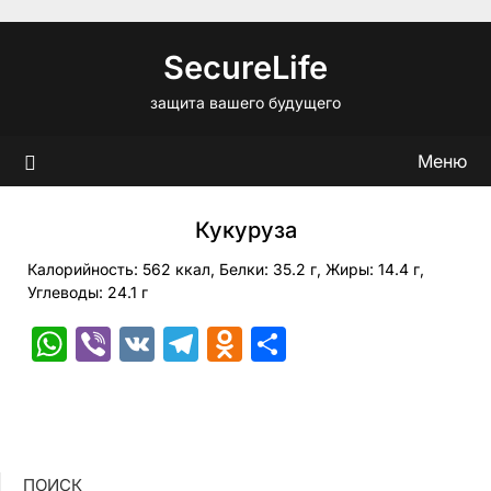
Перейти
к
SecureLife
содержимому
защита вашего будущего
Меню
Кукуруза
Калорийность: 562 ккал, Белки: 35.2 г, Жиры: 14.4 г,
Углеводы: 24.1 г
WhatsApp
Viber
VK
Telegram
Odnoklassniki
Отправить
ПОИСК