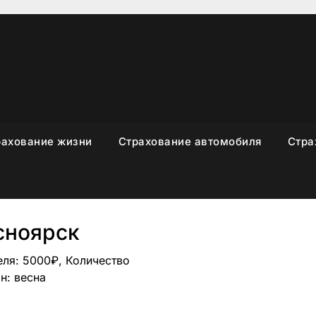
рахование жизни
Страхование автомобиля
Стра
сноярск
еля: 5000₽, Количество
н: весна
sniki
вить