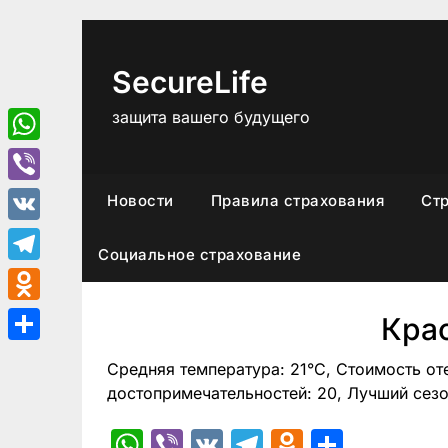
Перейти
к
содержимому
SecureLife
защита вашего будущего
WhatsApp
Viber
Новости
Правила страхования
Ст
VK
Социальное страхование
Telegram
Odnoklassniki
Кра
Отправить
Средняя температура: 21°C, Стоимость от
достопримечательностей: 20, Лучший сезо
WhatsApp
Viber
VK
Telegram
Odnoklas
Отпра