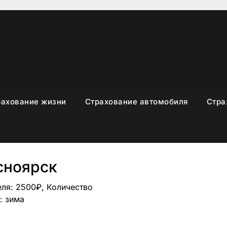
рахование жизни
Страхование автомобиля
Стра
сноярск
еля: 2500₽, Количество
: зима
sniki
вить