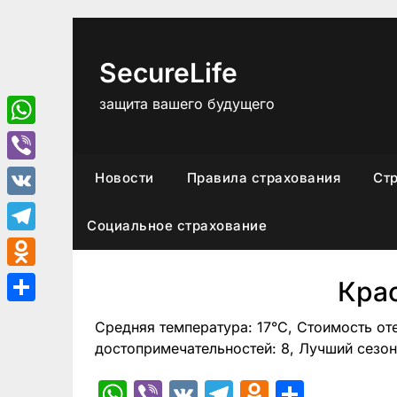
Перейти
к
содержимому
SecureLife
защита вашего будущего
WhatsApp
Viber
Новости
Правила страхования
Ст
VK
Социальное страхование
Telegram
Odnoklassniki
Кра
Отправить
Средняя температура: 17°C, Стоимость от
достопримечательностей: 8, Лучший сезон
WhatsApp
Viber
VK
Telegram
Odnoklas
Отпра